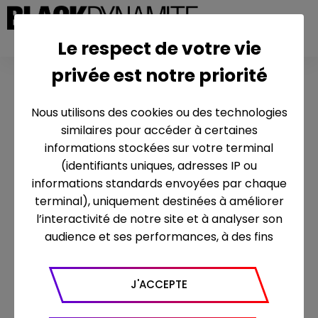
Le respect de votre vie
privée est notre priorité
INTELLIGENCE ARTIFICIELLE - DROIT
D'OPPOSITION
Nous utilisons des cookies ou des technologies
similaires pour accéder à certaines
Intelligence Artificielle – Droit
informations stockées sur votre terminal
d’opposition
(identifiants uniques, adresses IP ou
informations standards envoyées par chaque
Les contenus audios, visuels et/ou
terminal), uniquement destinées à améliorer
textuels, de quelque nature que ce soit,
l’interactivité de notre site et à analyser son
accessibles sur le présent site internet
audience et ses performances, à des fins
ainsi que, plus généralement, l’ensemble
statistiques. Nous utilisons à ce titre l’outil
des contenus produits, édités ou exploités
Google Analytics pour générer des rapports
par le Groupe Mediawan et/ou l’une
J'ACCEPTE
sur le trafic (nombre de visites, temps passé
quelconque de ses filiales, y compris les
sur le site, nombre de pages vues en moyenne,
marques, signes distinctifs et autres